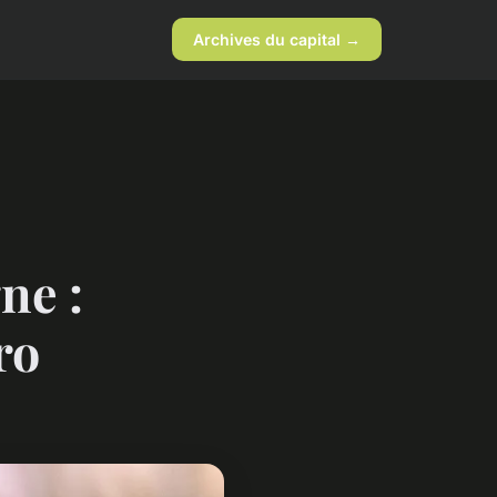
Archives du capital →
ne :
ro