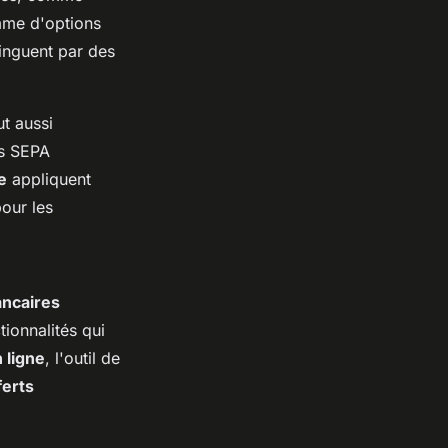
amme d'options
tinguent par des
ut aussi
ns SEPA
e
appliquent
pour les
ancaires
ionnalités qui
 ligne
, l'outil de
ferts