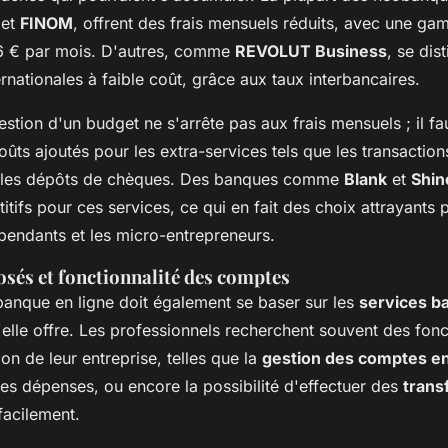
et
FINOM
, offrent des frais mensuels réduits, avec une g
 € par mois. D'autres, comme
REVOLUT Business
, se dis
ernationales à faible coût, grâce aux taux interbancaires.
stion d'un budget ne s'arrête pas aux frais mensuels ; il fa
oûts ajoutés pour les extra-services tels que les transactio
u les dépôts de chèques. Des banques comme
Blank
et
Shin
itifs pour ces services, ce qui en fait des choix attrayants 
épendants et les micro-entrepreneurs.
osés et fonctionnalité des comptes
banque en ligne doit également se baser sur les
services b
elle offre. Les professionnels recherchent souvent des fonct
tion de leur entreprise, telles que la
gestion des comptes en
es dépenses, ou encore la possibilité d'effectuer des
trans
acilement.