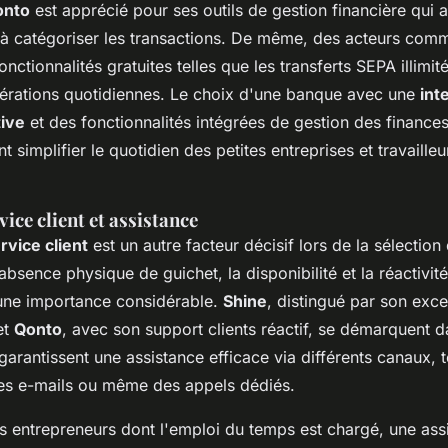
onto
est apprécié pour ses outils de gestion financière qui a
 à catégoriser les transactions. De même, des acteurs co
nctionnalités gratuites telles que les transferts SEPA illimit
pérations quotidiennes. Le choix d'une banque avec une
int
tive
et des fonctionnalités intégrées de gestion des finance
 simplifier le quotidien des petites entreprises et travailleu
vice client et assistance
rvice client
est un autre facteur décisif lors de la sélectio
'absence physique de guichet, la disponibilité et la réactivit
'une importance considérable.
Shine
, distingué par son exce
et
Qonto
, avec son support clients réactif, se démarquent 
arantissent une assistance efficace via différents canaux, t
 les e-mails ou même des appels dédiés.
es entrepreneurs dont l'emploi du temps est chargé, une ass