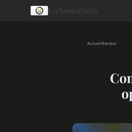
Lachangofamily
Accueil
›
Banque
Com
o