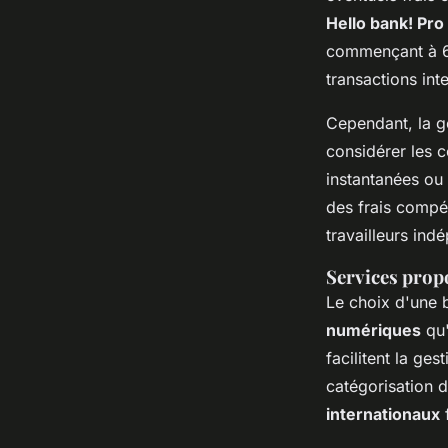
Hello bank! Pro
commençant à 6
transactions int
Cependant, la ge
considérer les c
instantanées o
des frais compét
travailleurs ind
Services prop
Le choix d'une 
numériques
qu'
facilitent la ges
catégorisation d
internationaux
f