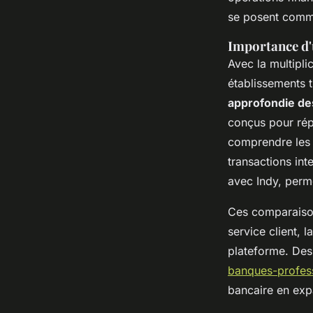
se posent comme
Importance d'
Avec la multipli
établissements t
approfondie de
conçus pour rép
comprendre les 
transactions int
avec Indy, perm
Ces comparaisons
service client, l
plateforme. De
banques-profess
bancaire en exp