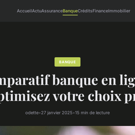
Accueil
Actu
Assurance
Banque
Crédits
Finance
Immobilier
BANQUE
paratif banque en lig
ptimisez votre choix p
odette
•
27 janvier 2025
•
15 min de lecture