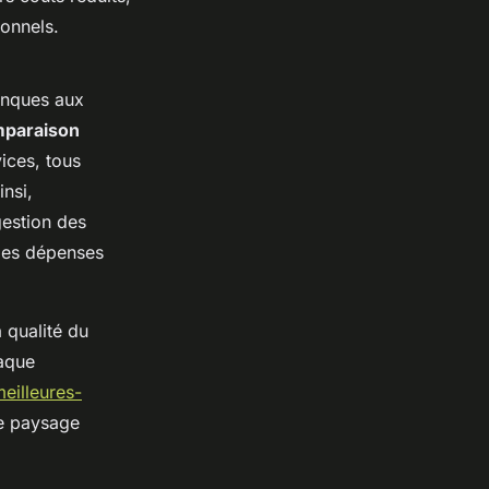
onnels.
anques aux
paraison
ices, tous
nsi,
estion des
 des dépenses
 qualité du
haque
meilleures-
ce paysage