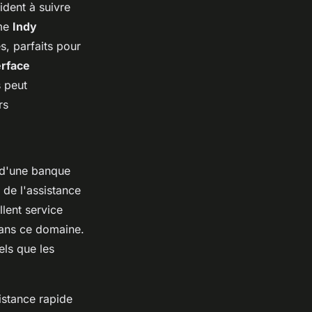
ident à suivre
mme
Indy
és, parfaits pour
erface
s peut
rs
n d'une banque
é de l'assistance
llent service
dans ce domaine.
els que les
istance rapide