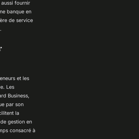
aussi fournir
'une banque en
ère de service
.
r
eneurs et les
ve. Les
ard Business,
ue par son
litent la
 de gestion en
emps consacré à