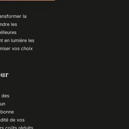
ransformer la
ndre les
illeures
t en lumière les
imiser vos choix
our
s des
 un
a bonne
idité de vos
rs coûts réduits,