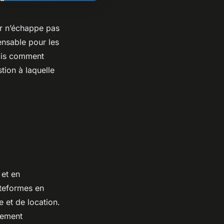
r n’échappe pas
ensable pour les
Mais comment
stion à laquelle
 et en
ateformes en
e et de location.
tement