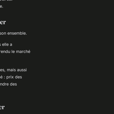
e.
ier
 son ensemble.
 elle a
 rendu le marché
es, mais aussi
é : prix des
endre des
er