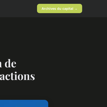
Archives du capital →
n de
sactions