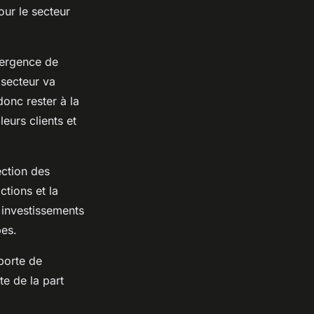
our le secteur
mergence de
 secteur va
onc rester à la
eurs clients et
ection des
ctions et la
 investissements
pes.
pporte de
e de la part