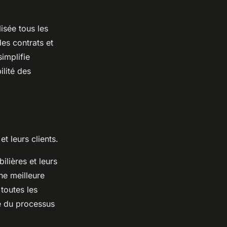
isée tous les
des contrats et
implifie
ilité des
t leurs clients.
lières et leurs
ne meilleure
 toutes les
pe du processus