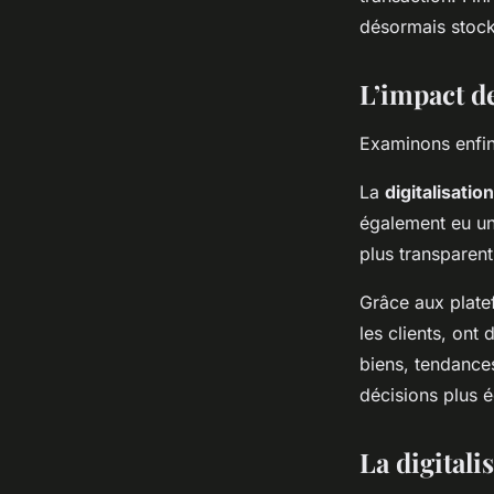
désormais stock
L’impact de
Examinons enfin 
La
digitalisation
également eu un
plus transparen
Grâce aux platef
les clients, ont
biens, tendance
décisions plus éc
La digitali