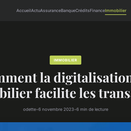
Accueil
Actu
Assurance
Banque
Crédits
Finance
Immobilier
IMMOBILIER
ment la digitalisatio
ilier facilite les tran
odette
•
6 novembre 2023
•
6 min de lecture