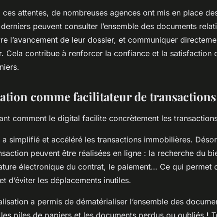
 ces attentes, de nombreuses agences ont mis en place des 
 derniers peuvent consulter l’ensemble des documents relati
ivre l’avancement de leur dossier, et communiquer directeme
. Cela contribue à renforcer la confiance et la satisfaction d
niers.
sation comme facilitateur de transactions
t comment le digital facilite concrètement les transaction
a simplifié et accéléré les transactions immobilières. Désor
nsaction peuvent être réalisées en ligne : la recherche du bie
gnature électronique du contrat, le paiement… Ce qui permet
t d’éviter les déplacements inutiles.
talisation a permis de dématérialiser l’ensemble des document
i les piles de papiers et les documents perdus ou oubliés ! T