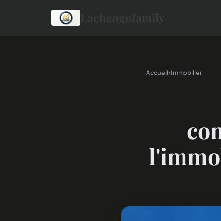
Lachangofamily
Accueil
›
Immobilier
com
l'immob