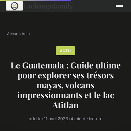
Lachangofamily
Accueil
›
Actu
ACTU
Le Guatemala : Guide ultime
pour explorer ses trésors
mayas, volcans
impressionnants et le lac
Atitlan
odette
•
11 avril 2023
•
4 min de lecture