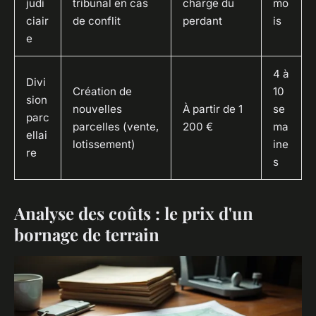
judi
tribunal en cas
charge du
mo
ciair
de conflit
perdant
is
e
4 à
Divi
Création de
10
sion
nouvelles
À partir de 1
se
parc
parcelles (vente,
200 €
ma
ellai
lotissement)
ine
re
s
Analyse des coûts : le prix d'un
bornage de terrain