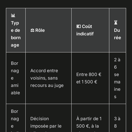
📊
Typ
⏳
💶 Coût
e de
⚖️ Rôle
Du
indicatif
born
rée
age
2 à
Bor
6
nag
Accord entre
Entre 800 €
se
e
voisins, sans
et 1 500 €
ma
ami
recours au juge
ine
able
s
Bor
nag
Décision
À partir de 1
3 à
e
imposée par le
500 €, à la
8